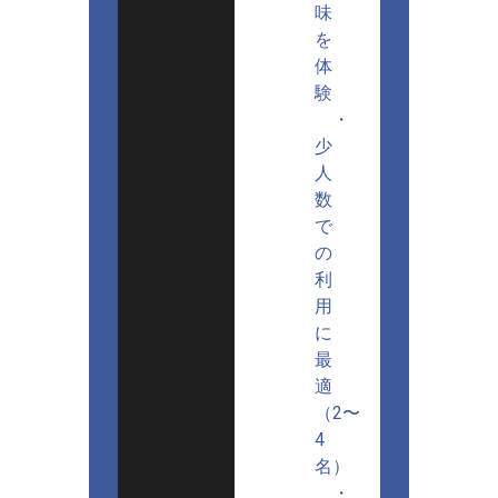
味
を
体
験
・
少
人
数
で
の
利
用
に
最
適
（2〜
4
名）
・