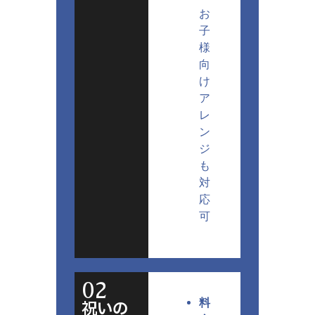
お
子
様
向
け
ア
レ
ン
ジ
も
対
応
可
02
料
祝いの