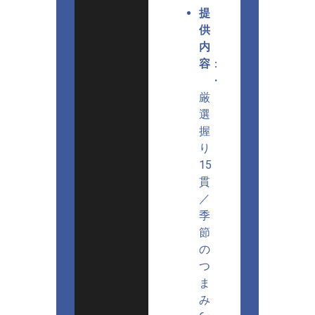
提
供
内
容
：
・
厳
選
握
り
15
貫
／
季
節
の
つ
ま
み