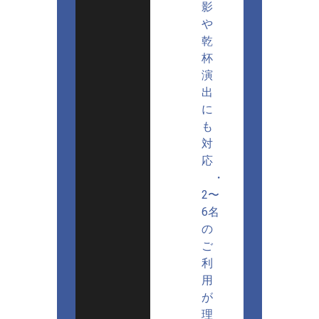
影
や
乾
杯
演
出
に
も
対
応
・
2〜
6名
の
ご
利
用
が
理