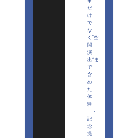
事
だ
け
で
な
く“空
間
演
出”ま
で
含
め
た
体
験
・
記
念
撮