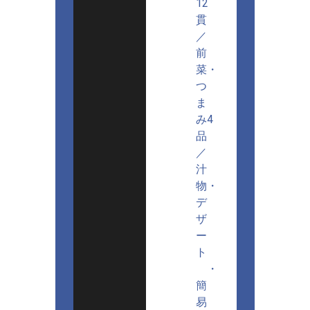
12
貫
／
前
菜・
つ
ま
み4
品
／
汁
物・
デ
ザ
ー
ト
・
簡
易