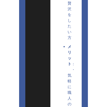
贅
沢
を
し
た
い
方
メ
リ
ッ
ト
：
・
気
軽
に
職
人
の