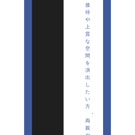
接
待
や
上
質
な
空
間
を
演
出
し
た
い
方
・
両
親