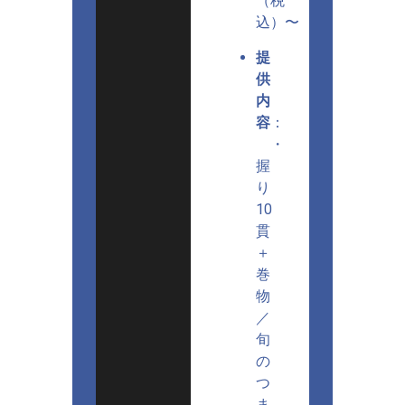
（税
込）〜
提
供
内
容
：
・
握
り
10
貫
＋
巻
物
／
旬
の
つ
ま