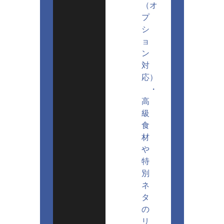
（オ
プ
シ
ョ
ン
対
応）
・
高
級
食
材
や
特
別
ネ
タ
の
リ