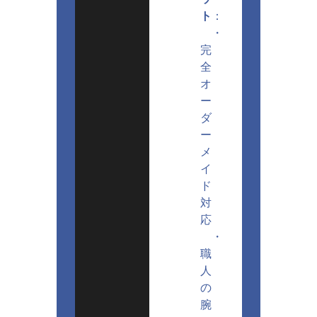
ト
：
・
完
全
オ
ー
ダ
ー
メ
イ
ド
対
応
・
職
人
の
腕