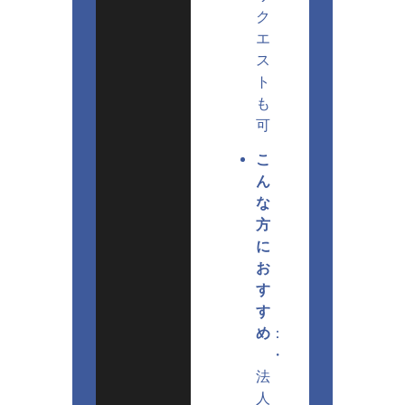
ク
エ
ス
ト
も
可
こ
ん
な
方
に
お
す
す
め
：
・
法
人