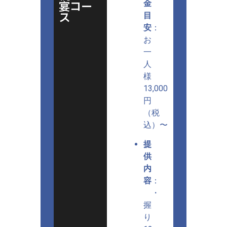
宴コー
金
ス
目
安
：
お
一
人
様
13,000
円
（税
込）〜
提
供
内
容
：
・
握
り