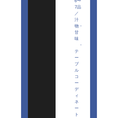
6〜
7品
／
汁
物・
甘
味
・
テ
ー
ブ
ル
コ
ー
デ
ィ
ネ
ー
ト