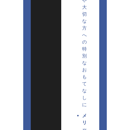
や
大
切
な
方
へ
の
特
別
な
お
も
て
な
し
に
メ
リ
ッ