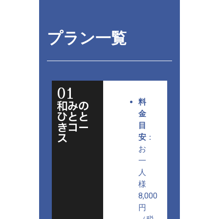
プラン一覧
01
料
和みの
ひとと
金
きコー
目
ス
安
：
お
一
人
様
8,000
円