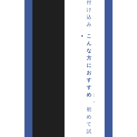
付
け
込
み
こ
ん
な
方
に
お
す
す
め
：
・
初
め
て
試