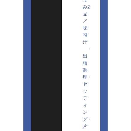
み2
品
／
味
噌
汁
・
出
張
調
理・
セ
ッ
テ
ィ
ン
グ・
片