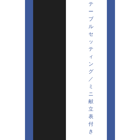
テ
ー
ブ
ル
セ
ッ
テ
ィ
ン
グ
／
ミ
ニ
献
立
表
付
き