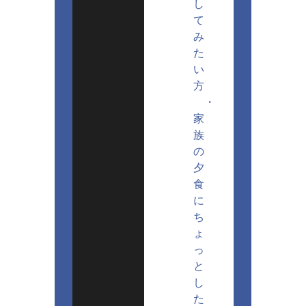
し
て
み
た
い
方
・
家
族
の
夕
食
に
ち
ょ
っ
と
し
た