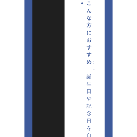
こ
ん
な
方
に
お
す
す
め
：
・
誕
生
日
や
記
念
日
を
自