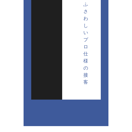
ふ
さ
わ
し
い
プ
ロ
仕
様
の
接
客