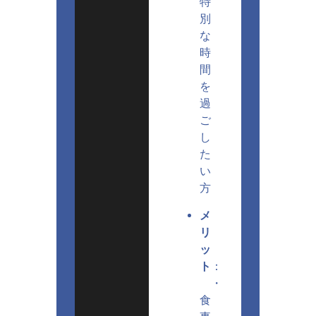
特
別
な
時
間
を
過
ご
し
た
い
方
メ
リ
ッ
ト
：
・
食