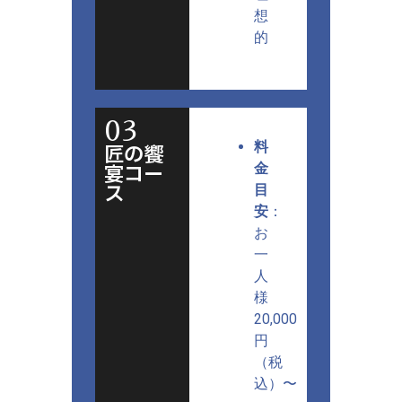
想
的
03
料
匠の饗
宴コー
金
ス
目
安
：
お
一
人
様
20,000
円
（税
込）〜