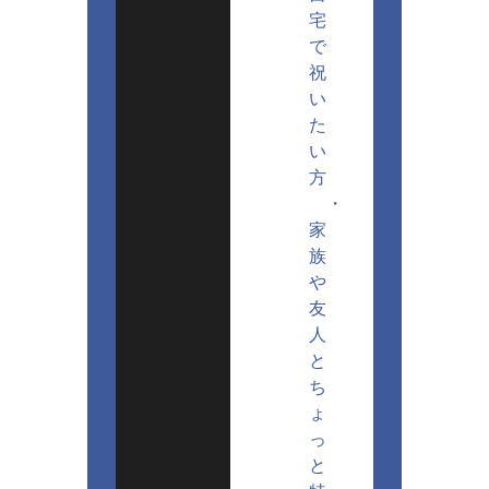
宅
で
祝
い
た
い
方
・
家
族
や
友
人
と
ち
ょ
っ
と