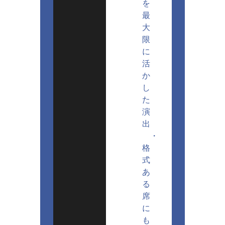
を
最
大
限
に
活
か
し
た
演
出
・
格
式
あ
る
席
に
も