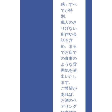
感」すべ
てが特
別。
職人のさ
りげない
所作や会
話も含
め、まる
でお店で
の食事の
ような雰
囲気を演
出いたし
ます。
ご希望が
あれば、
お酒のペ
アリング