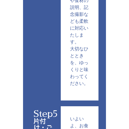
や食材の
説明、記
念撮影な
ども柔軟
に対応い
たしま
す。
大切なひ
ととき
を、ゆっ
くりと味
わってく
ださい。
Step5
いよい
片付
け・ご
よ、お食