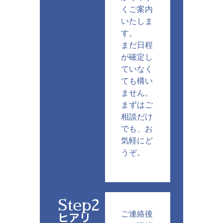
くご案内
いたしま
す。
まだ日程
が確定し
ていなく
ても構い
ません。
まずはご
相談だけ
でも、お
気軽にど
うぞ。
Step2
ご連絡後
ヒアリ