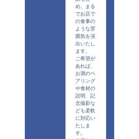
め、まる
でお店で
の食事の
ような雰
囲気を演
出いたし
ます。
ご希望が
あれば、
お酒のペ
アリング
や食材の
説明、記
念撮影な
ども柔軟
に対応い
たしま
す。