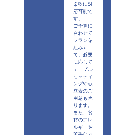
柔軟に対
応可能で
す。
ご予算に
合わせて
プランを
組み立
て、必要
に応じて
テーブル
セッティ
ングや献
立表のご
用意も承
ります。
また、食
材のアレ
ルギーや
苦手なネ