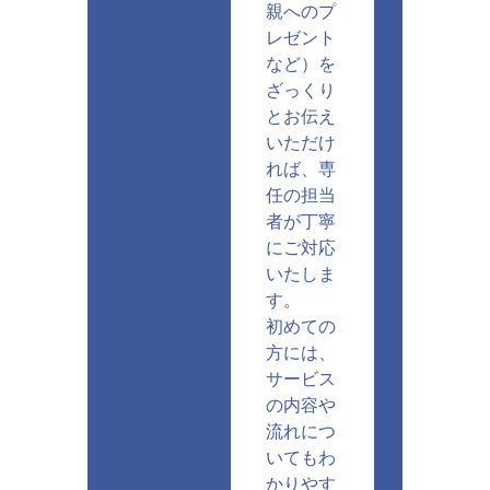
親へのプ
レゼント
など）を
ざっくり
とお伝え
いただけ
れば、専
任の担当
者が丁寧
にご対応
いたしま
す。
初めての
方には、
サービス
の内容や
流れにつ
いてもわ
かりやす