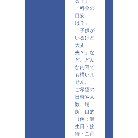
る？」
「料金の
目安
は？」
「子供が
いるけど
大丈
夫？」な
ど、どん
な内容で
も構いま
せん。
ご希望の
日時や人
数、場
所、目的
（例：誕
生日・接
待・ご両