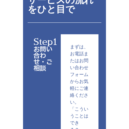
サービスの流れ
をひと目で
Step1
まずは、
お問い
合わ
お電話ま
せ・ご
たはお問
相談
い合わせ
フォーム
からお気
軽にご連
絡くださ
い。
「こうい
うことは
でき