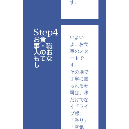
す。
Step4
いよい
お食
事・職
よ、お食
人のお
事のスタ
もてな
ートで
し
す。
その場で
丁寧に握
られる寿
司は、味
だけでな
く「ライ
ブ感」
「香り」
「空気