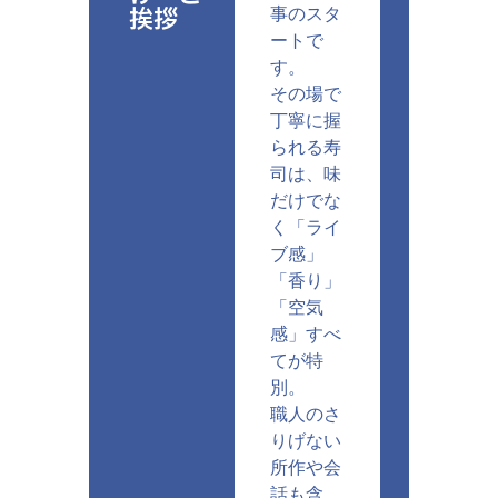
挨拶
事のスタ
ートで
す。
その場で
丁寧に握
られる寿
司は、味
だけでな
く「ライ
ブ感」
「香り」
「空気
感」すべ
てが特
別。
職人のさ
りげない
所作や会
話も含