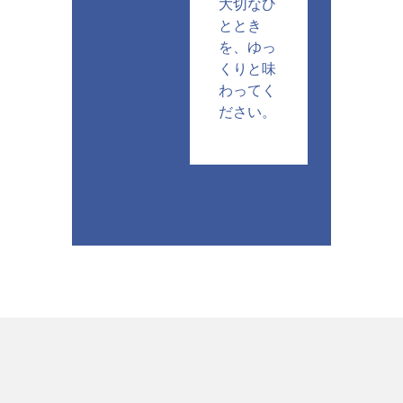
大切なひ
ととき
を、ゆっ
くりと味
わってく
ださい。