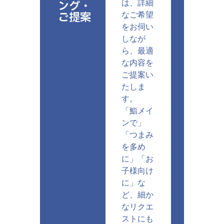
ング・
は、詳細
ご提案
なご希望
をお伺い
しなが
ら、最適
な内容を
ご提案い
たしま
す。
「鮨メイ
ンで」
「つまみ
を多め
に」「お
子様向け
に」な
ど、細か
なリクエ
ストにも