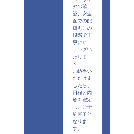
タの確
認、安全
面での配
慮もこの
段階で丁
寧にヒア
リングい
たしま
す。
ご納得い
ただけま
したら、
日程と内
容を確定
し、ご予
約完了と
なりま
す。